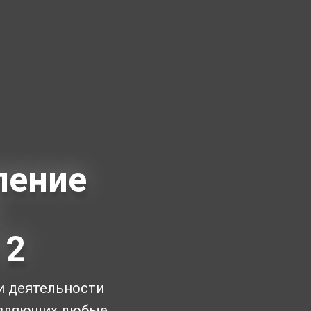
ление
 2
и деятельности
твляющих любые